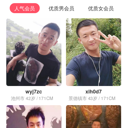
人气会员
优质男会员
优质女会员
wyj7zc
xih0d7
池州市
42岁 / 171CM
景德镇市
43岁 / 171CM