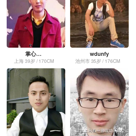
掌心的心
wdunfy
上海
39岁 / 170CM
池州市
35岁 / 176CM