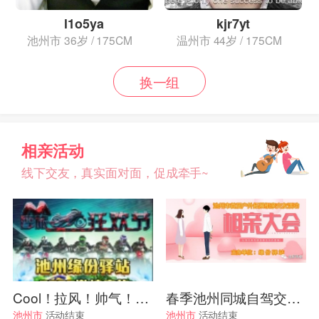
l1o5ya
kjr7yt
池州市
36岁 / 175CM
温州市
44岁 / 175CM
换一组
相亲活动
线下交友，真实面对面，促成牵手~
Cool！拉风！帅气！摩托车队环游魅力九华
春季池州同城自驾交友会
池州市
活动结束
池州市
活动结束