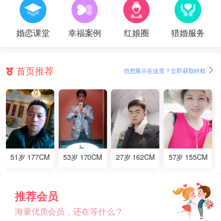
婚恋课堂
幸福案例
红娘圈
猎婚服务
首页推荐
也想展示在这里？立即获取特权
51岁 177CM
53岁 170CM
27岁 162CM
57岁 155CM
推荐会员
海量优质会员，还在等什么？