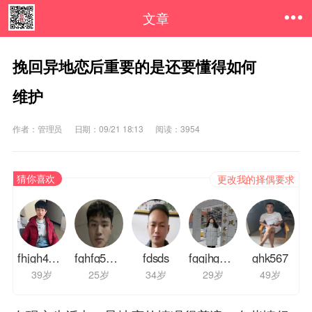
文章
挽回异地恋后重要的是还要懂得如何
维护
作者：管理员
日期：09/21 18:13
阅读：3954
猜你喜欢
更改我的择偶要求
fhjgh43543
fghfg54632
fdsds
fggjhg56756
ghk567
39岁
25岁
34岁
29岁
49岁