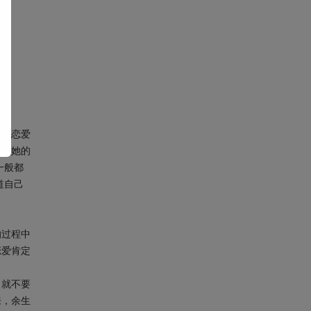
谈过恋爱
次吻她的
一般都
道自己
的过程中
恋爱肯定
，就不要
来，余生