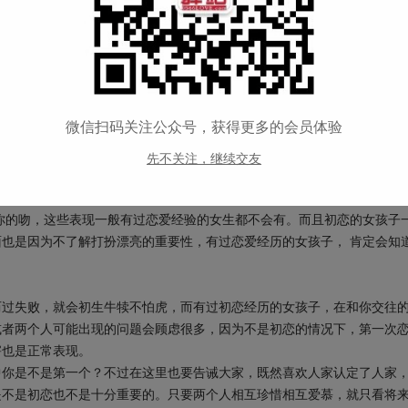
微信扫码关注公众号，获得更多的会员体验
先不关注，继续交友
如果之前有谈过恋爱，就会对恋爱中会出现一些程序比较有经验，而没有
张，或者表现的很不自然，当你第一次约会她她也会不知所措，你以第一
你的吻，这些表现一般有过恋爱经验的女生都不会有。而且初恋的女孩子
也是因为不了解打扮漂亮的重要性，有过恋爱经历的女孩子， 肯定会知
历过失败，就会初生牛犊不怕虎，而有过初恋经历的女孩子，在和你交往
或者两个人可能出现的问题会顾虑很多，因为不是初恋的情况下，第一次
害也是正常表现。
中你是不是第一个？不过在这里也要告诫大家，既然喜欢人家认定了人家
是不是初恋也不是十分重要的。只要两个人相互珍惜相互爱慕，就只看将