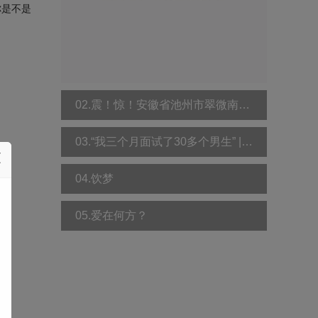
你是不是
02.震！惊！安徽省池州市翠微南苑小区发生惨案：贵池卫生局一原副局长妻儿家中双双遇害！
03.“我三个月面试了30多个男生” | 追求真爱的人，后来都怎么样了？
04.饮梦
05.爱在何方？