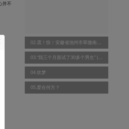
心并不
02.震！惊！安徽省池州市翠微南苑小区发生惨案：贵池卫生局一原副局长妻儿家中双双遇害！
03.“我三个月面试了30多个男生” | 追求真爱的人，后来都怎么样了？
04.饮梦
05.爱在何方？