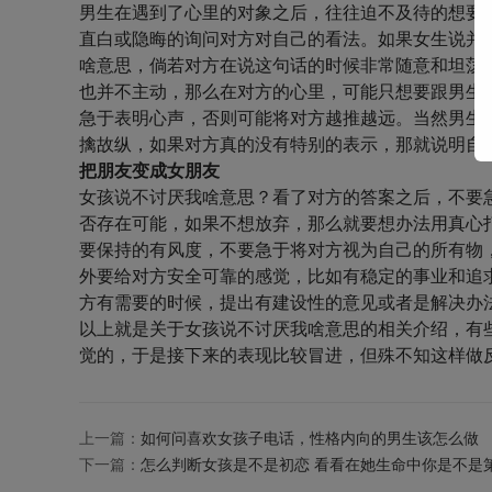
男生在遇到了心里的对象之后，往往迫不及待的想要
直白或隐晦的询问对方对自己的看法。如果女生说并
啥意思，倘若对方在说这句话的时候非常随意和坦荡
也并不主动，那么在对方的心里，可能只想要跟男生
急于表明心声，否则可能将对方越推越远。当然男生
擒故纵，如果对方真的没有特别的表示，那就说明自
把朋友变成女朋友
女孩说不讨厌我啥意思？看了对方的答案之后，不要
否存在可能，如果不想放弃，那么就要想办法用真心
要保持的有风度，不要急于将对方视为自己的所有物
外要给对方安全可靠的感觉，比如有稳定的事业和追
方有需要的时候，提出有建设性的意见或者是解决办
以上就是关于女孩说不讨厌我啥意思的相关介绍，有
觉的，于是接下来的表现比较冒进，但殊不知这样做
上一篇：
如何问喜欢女孩子电话，性格内向的男生该怎么做
下一篇：
怎么判断女孩是不是初恋 看看在她生命中你是不是