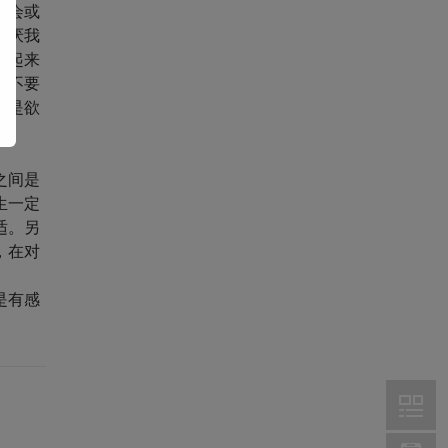
候会或
讨厌我
看起来
但不要
就是欲
之间是
生一定
适。另
，在对
是有感