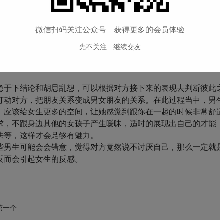
知道自己，在对方的心里面是否是特别的和重要的，所以有的时
不讨厌自己，那么接下来就需要结合当时的情景去分析女孩说不
，而且在接下来相处的过程当中并不排斥两人继续了解彼此，但
微信扫码关注公众号，获得更多的会员体验
做朋友。如果男生对于这个结果不满意，也可以继续展开追求，
先不关注，继续交友
心里可能会觉得不甘心和难过，不妨可以冷淡对方一段时间，也
己的机会不大。
急于下结论和胡思乱想，可以根据对方接下来的表现去判断彼此
打动对方，把朋友关系变成男女朋友的关系。在此过程当中，男
，应该给女生更多的空间，让她感觉到跟你在一起的时候非常舒
求，不跟身边其他的女孩子产生暧昧，适时的展现出自己的才能
法等，这样才会足够有魅力。
些男生可能会会错意，觉得对方竟然说不讨厌自己，那么一定就
反而会引起女生的反感。
第一个