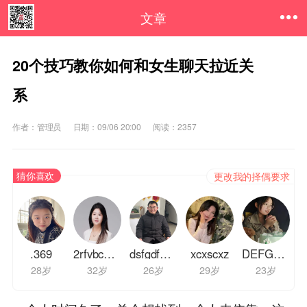
文章
20个技巧教你如何和女生聊天拉近关
系
作者：管理员
日期：09/06 20:00
阅读：2357
猜你喜欢
更改我的择偶要求
.369
2rfvbc3232
dsfgdf456
xcxscxz
DEFGFDASD
28岁
32岁
26岁
29岁
23岁