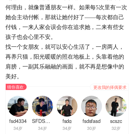
何理由，就像普通朋友一样。如果每5次里有一次
她会主动付帐，那就让她付好了——每次都自己
付钱，一来人家会误会你在追求她，二来有些女
孩子也会心里不安。
找一个女朋友，就可以安心生活了，一房两人，
再养只猫，阳光暖暖的照在地板上，头靠着他的
肩膀，一副其乐融融的画面，就不再是想像中的
美好。
猜你喜欢
更改我的择偶要求
fsd4334
SFDSAFCSX
fsdg
fsdsfasd
scszc
34岁
34岁
34岁
30岁
32岁