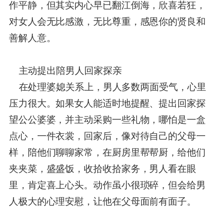
作平静，但其实内心早已翻江倒海，欣喜若狂，
对女人会无比感激，无比尊重，感恩你的贤良和
善解人意。
主动提出陪男人回家探亲
在处理婆媳关系上，男人多数两面受气，心里
压力很大。如果女人能适时地提醒、提出回家探
望公公婆婆，并主动采购一些礼物，哪怕是一盒
点心，一件衣裳，回家后，像对待自己的父母一
样，陪他们聊聊家常，在厨房里帮帮厨，给他们
夹夹菜，盛盛饭，收拾收拾家务，男人看在眼
里，肯定喜上心头。动作虽小很琐碎，但会给男
人极大的心理安慰，让他在父母面前有面子。