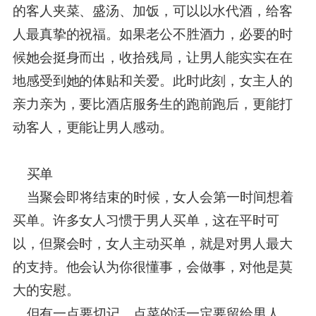
的客人夹菜、盛汤、加饭，可以以水代酒，给客
人最真挚的祝福。如果老公不胜酒力，必要的时
候她会挺身而出，收拾残局，让男人能实实在在
地感受到她的体贴和关爱。此时此刻，女主人的
亲力亲为，要比酒店服务生的跑前跑后，更能打
动客人，更能让男人感动。
买单
当聚会即将结束的时候，女人会第一时间想着
买单。许多女人习惯于男人买单，这在平时可
以，但聚会时，女人主动买单，就是对男人最大
的支持。他会认为你很懂事，会做事，对他是莫
大的安慰。
但有一点要切记，点菜的活一定要留给男人