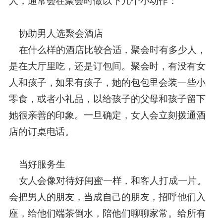
协助男人选聚会酒店
在什么样的酒店比较合适，聚会时有多少人，
是在大厅里吃，还是订包间。聚会时，有没有女
人和孩子，如果有孩子，她的包包里会装一些小
零食，或者小礼品，以给孩子的父母和孩子留下
她很亲善的印象。一旦确定，女人会立刻拨通酒
店的订桌电话。
当好服务生
女人会像对待好闺蜜一样，和客人打成一片。
会把男人的朋友，当成自己的朋友，招呼他们入
座，给他们端茶倒水，陪他们聊聊家常。给所有