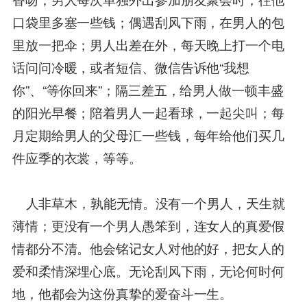
口袋里多塞一些钱；偶遇刮风下雨，在男人的包
里放一把伞；男人出差在外，每天晚上打一个电
话问问冷暖，或者短信、微信告诉他“我想
你”、“等你回来”；隔三差五，给男人做一顿丰盛
的阳光早餐；陪着男人一起看球，一起尖叫；每
月定期给男人的父母汇一些钱，每年给他们买几
件应季的衣裳，等等。
人非草木，孰能无情。没有一个男人，天生就
薄情；更没有一个男人愚笨到，连女人的真爱假
情都分不清。他会铭记女人对他的好，把女人的
爱和柔情深埋心底。无论刮风下雨，无论何时何
地，他都会为这份真挚的爱奋斗一生。