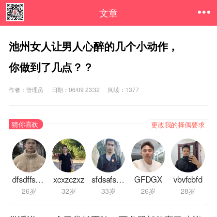
文章
池州女人让男人心醉的几个小动作，
你做到了几点？？
作者：管理员
日期：06/09 23:32
阅读：1377
猜你喜欢
更改我的择偶要求
dfsdffsdsdf
xcxzczxz
sfdsafsdsasda
GFDGX
vbvfcbfd
26岁
32岁
33岁
26岁
28岁