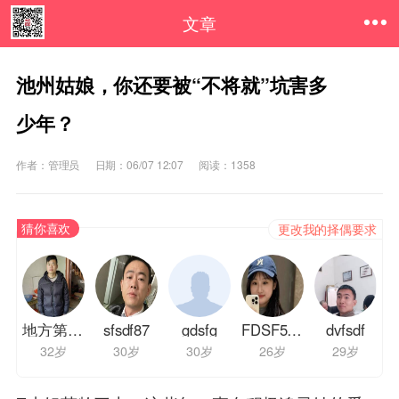
文章
池州姑娘，你还要被“不将就”坑害多
少年？
作者：管理员
日期：06/07 12:07
阅读：1358
猜你喜欢
更改我的择偶要求
地方第三方AA
sfsdf87
gdsfg
FDSF54T
dvfsdf
32岁
30岁
30岁
26岁
29岁