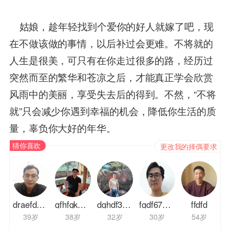
姑娘，趁年轻找到个爱你的好人就嫁了吧，现
在不做该做的事情，以后补过会更难。不将就的
人生是很美，可只有在你走过很多的路，经历过
突然而至的繁华和苍凉之后，才能真正学会欣赏
风雨中的美丽，享受失去后的得到。不然，“不将
就”只会减少你遇到幸福的机会，降低你生活的质
量，辜负你大好的年华。
猜你喜欢
更改我的择偶要求
draefdsadc
gfhfgk678
dghdf34534
fgdf67323232
ffdfd
39岁
38岁
32岁
30岁
54岁